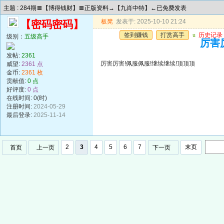
主题 : 284期〓【博得钱财】〓正版资料→【九肖中特】←已免费发表
板凳
发表于: 2025-10-10 21:24
【密码密码】
签到赚钱
打赏高手
u
历史记录
级别：
五级高手
厉害
发帖:
2361
厉害厉害!佩服佩服!继续继续!顶顶顶
威望:
2361 点
金币:
2361 枚
贡献值:
0 点
好评度:
0 点
在线时间: 0(时)
注册时间:
2024-05-29
最后登录:
2025-11-14
2
3
4
5
6
7
末页
首页
上一页
下一页