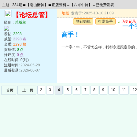
主题 : 284期〓【南山赌神】〓正版资料→【八肖中特】←已免费发表
地板
发表于: 2025-10-10 21:09
【论坛总管】
签到赚钱
打赏高手
u
历史记录
级别：
总版主
一个
高手！
发帖:
2298
威望:
2298 点
金币:
2298 枚
一个字：牛，不管怎么样，我都永远跟定你的
贡献值:
0 点
好评度:
0 点
在线时间: 0(时)
注册时间:
2024-05-29
最后登录:
2026-06-07
2
3
4
5
6
7
8
9
10
11
12
首页
上一页