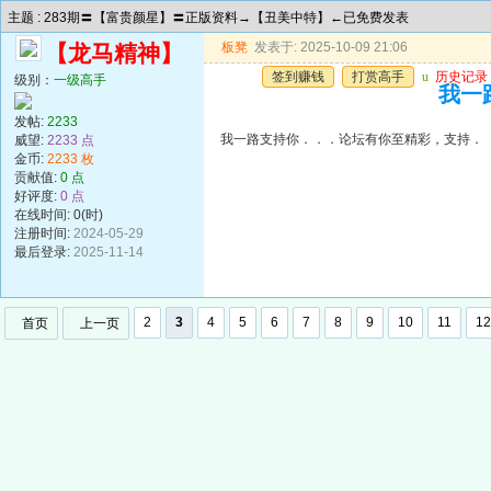
主题 : 283期〓【富贵颜星】〓正版资料→【丑美中特】←已免费发表
板凳
发表于: 2025-10-09 21:06
【龙马精神】
签到赚钱
打赏高手
u
历史记录
级别：
一级高手
我一
发帖:
2233
我一路支持你．．．论坛有你至精彩，支持．
威望:
2233 点
金币:
2233 枚
贡献值:
0 点
好评度:
0 点
在线时间: 0(时)
注册时间:
2024-05-29
最后登录:
2025-11-14
2
3
4
5
6
7
8
9
10
11
12
首页
上一页