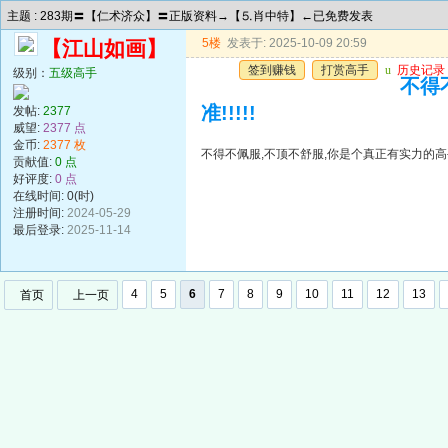
主题 : 283期〓【仁术济众】〓正版资料→【⒌肖中特】←已免费发表
5楼
发表于: 2025-10-09 20:59
【江山如画】
签到赚钱
打赏高手
u
历史记录
级别：
五级高手
不得
准!!!!!
发帖:
2377
威望:
2377 点
金币:
2377 枚
不得不佩服,不顶不舒服,你是个真正有实力的高手,
贡献值:
0 点
好评度:
0 点
在线时间: 0(时)
注册时间:
2024-05-29
最后登录:
2025-11-14
4
5
6
7
8
9
10
11
12
13
首页
上一页