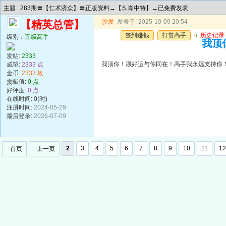
主题 : 283期〓【仁术济众】〓正版资料→【⒌肖中特】←已免费发表
沙发
发表于: 2025-10-09 20:54
【精英总管】
签到赚钱
打赏高手
u
历史记录
级别：
五级高手
我顶
发帖:
2333
我顶你！愿好运与你同在！高手我永远支持你
威望:
2333 点
金币:
2333 枚
贡献值:
0 点
好评度:
0 点
在线时间: 0(时)
注册时间:
2024-05-29
最后登录:
2026-07-09
2
3
4
5
6
7
8
9
10
11
12
首页
上一页