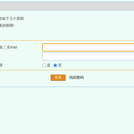
有如下几个原因:
复的权限!
户名
Email
录
是
否
找回密码