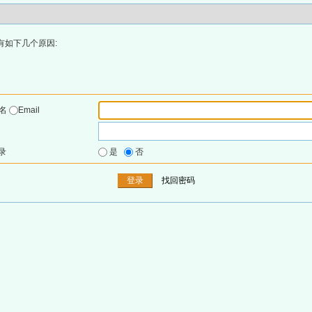
有如下几个原因:
户名
Email
录
是
否
找回密码